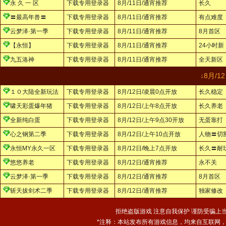
永 久 一 区
下载专用登录器
8月/11日/通宵推荐
长久
〓最高年兽〓
下载专用登录器
8月/11日/通宵推荐
有点难度
云梦泽·第一季
下载专用登录器
8月/11日/通宵推荐
8月首区
【永恒】
下载专用登录器
8月/11日/通宵推荐
24小时新
九五洛神
下载专用登录器
8月/11日/通宵推荐
全天新区
↓8月/
１０大陆全新玩法
下载专用登录器
8月/12日/凌晨0点开放
长久稳定
啸天彩蛋爆年猪
下载专用登录器
8月/12日/上午8点开放
长久养老
全新纯白蛋
下载专用登录器
8月/12日/上午9点30开放
无蛋靠打
心之钢第二季
下载专用登录器
8月/12日/上午10点开放
人物〓切
永恒MY永久一区
下载专用登录器
8月/12日/晚上7点开放
长久〓耐
悠悠养老
下载专用登录器
8月/12日/通宵推荐
永不关
云梦泽·第一季
下载专用登录器
8月/12日/通宵推荐
8月首区
斩天拔剑术二季
下载专用登录器
8月/12日/通宵推荐
独家修改
拒绝盗版游戏 注意自我保护 谨防受骗上当
*注释：本站发布所有游戏信息，均来自互联网