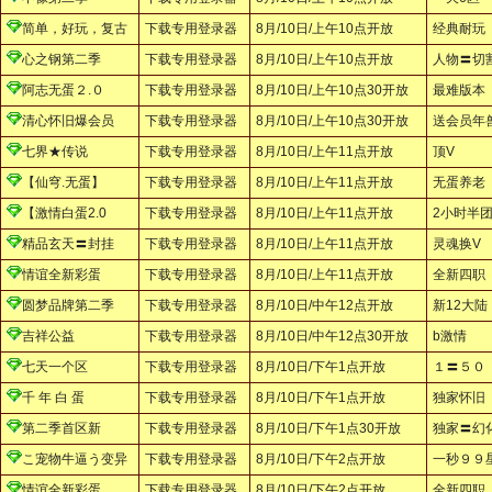
简单，好玩，复古
下载专用登录器
8月/10日/上午10点开放
经典耐玩
心之钢第二季
下载专用登录器
8月/10日/上午10点开放
人物〓切
阿志无蛋２.０
下载专用登录器
8月/10日/上午10点30开放
最难版本
清心怀旧爆会员
下载专用登录器
8月/10日/上午10点30开放
送会员年
七界★传说
下载专用登录器
8月/10日/上午11点开放
顶V
【仙穹.无蛋】
下载专用登录器
8月/10日/上午11点开放
无蛋养老
【激情白蛋2.0
下载专用登录器
8月/10日/上午11点开放
2小时半
精品玄天〓封挂
下载专用登录器
8月/10日/上午11点开放
灵魂换V
情谊全新彩蛋
下载专用登录器
8月/10日/上午11点开放
全新四职
圆梦品牌第二季
下载专用登录器
8月/10日/中午12点开放
新12大陆
吉祥公益
下载专用登录器
8月/10日/中午12点30开放
b激情
七天一个区
下载专用登录器
8月/10日/下午1点开放
１〓５０
千 年 白 蛋
下载专用登录器
8月/10日/下午1点开放
独家怀旧
第二季首区新
下载专用登录器
8月/10日/下午1点30开放
独家〓幻
こ宠物牛逼う变异
下载专用登录器
8月/10日/下午2点开放
一秒９９
情谊全新彩蛋
下载专用登录器
8月/10日/下午2点开放
全新四职