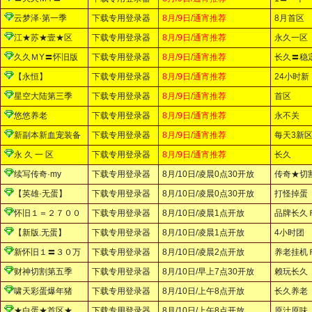
云梦泽·第一季
下载专用登录器
8月/9日/通宵推荐
8月首区
江★苏★壹★区
下载专用登录器
8月/9日/通宵推荐
永久一区
久久ＭY〓怀旧版
下载专用登录器
8月/9日/通宵推荐
长久〓稳
【永恒】
下载专用登录器
8月/9日/通宵推荐
24小时新
星空大陆第三季
下载专用登录器
8月/9日/通宵推荐
首区
悠悠养老
下载专用登录器
8月/9日/通宵推荐
永不关
新副本新血宠装备
下载专用登录器
8月/9日/通宵推荐
每天3新
永 久 一 区
下载专用登录器
8月/9日/通宵推荐
长久
续写传奇·my
下载专用登录器
8月/10日/凌晨0点30开放
传奇★切
【英雄·无蛋】
下载专用登录器
8月/10日/凌晨0点30开放
打怪掉蛋
怀旧１＝２７００
下载专用登录器
8月/10日/凌晨1点开放
品牌长久
【新版.无蛋】
下载专用登录器
8月/10日/凌晨1点开放
4小时团
新怀旧１〓３０万
下载专用登录器
8月/10日/凌晨2点开放
养老挂机
财神切割第五季
下载专用登录器
8月/10日/早上7点30开放
赖玩长久
啸天彩蛋爆年猪
下载专用登录器
8月/10日/上午8点开放
长久养老
★白蛋★首区★
下载专用登录器
8月/10日/上午8点开放
原汁原味