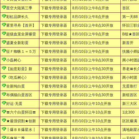
星空大陆第三季
下载专用登录器
8月/10日/上午8点开放
首区
彩虹品牌长久
下载专用登录器
8月/10日/上午8点开放
第一天88
雾里寻舟【首开】
下载专用登录器
8月/10日/上午8点30开放
怀旧三职
超级血宠全屏爆雷
下载专用登录器
8月/10日/上午9点开放
B组★首
盛夏全新彩蛋
下载专用登录器
8月/10日/上午9点开放
新首开
征Ｆ蜘蛛１＝５万
下载专用登录器
8月/10日/上午9点开放
扶频小师
小磊树心
下载专用登录器
8月/10日/上午9点30开放
两小时团
【如意彩蛋】新
下载专用登录器
8月/10日/上午9点30开放
养老〓长
《吃瓜树心》
下载专用登录器
8月/10日/上午9点30开放
两小时团
全新纯白蛋
下载专用登录器
8月/10日/上午9点30开放
无蛋靠打
布偶猫白蛋首区
下载专用登录器
8月/10日/上午9点30开放
新组首区
好运·无蛋
下载专用登录器
8月/10日/上午10点开放
新三大区
〓六个白蛋怀旧〓
下载专用登录器
8月/10日/上午10点开放
1比300
★最强切割★创新
下载专用登录器
8月/10日/上午10点开放
区区爆满
┃爆ＢＢ爆星水┃
下载专用登录器
8月/10日/上午10点开放
满地刷星
不像第二季
下载专用登录器
8月/10日/上午10点开放
一天6区