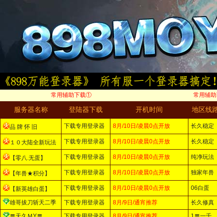
常用辅助下载①
常用辅助
服务器名称
登陆器下载
开机时间
地区线
下载专用登录器
8月/10日/凌晨0点开放
长久稳定
品 牌 怀 旧
下载专用登录器
8月/10日/凌晨0点开放
长久稳定
１０大陆全新玩法
下载专用登录器
8月/10日/凌晨0点开放
纯净玩法
【零八.无蛋】
下载专用登录器
8月/10日/凌晨0点开放
独家年兽
【年兽★积分】
下载专用登录器
8月/10日/凌晨0点开放
06白蛋
【新英雄白蛋】
雄哥拔刀斩天二季
下载专用登录器
8月/9日/通宵推荐
长久修真
〓天久ＭY〓
下载专用登录器
8月/9日/通宵推荐
1〓一千