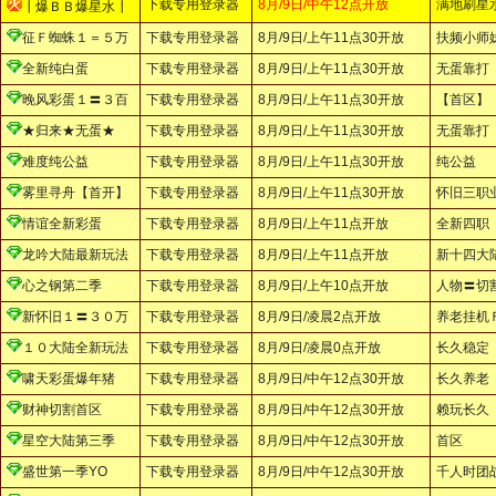
下载专用登录器
8月/9日/中午12点开放
满地刷星
┃爆ＢＢ爆星水┃
征Ｆ蜘蛛１＝５万
下载专用登录器
8月/9日/上午11点30开放
扶频小师
全新纯白蛋
下载专用登录器
8月/9日/上午11点30开放
无蛋靠打
晚风彩蛋１〓３百
下载专用登录器
8月/9日/上午11点30开放
【首区】
★归来★无蛋★
下载专用登录器
8月/9日/上午11点30开放
无蛋靠打
难度纯公益
下载专用登录器
8月/9日/上午11点30开放
纯公益
雾里寻舟【首开】
下载专用登录器
8月/9日/上午11点30开放
怀旧三职
情谊全新彩蛋
下载专用登录器
8月/9日/上午11点开放
全新四职
龙吟大陆最新玩法
下载专用登录器
8月/9日/上午11点开放
新十四大
心之钢第二季
下载专用登录器
8月/9日/上午10点开放
人物〓切
新怀旧１〓３０万
下载专用登录器
8月/9日/凌晨2点开放
养老挂机
１０大陆全新玩法
下载专用登录器
8月/9日/凌晨0点开放
长久稳定
啸天彩蛋爆年猪
下载专用登录器
8月/9日/中午12点30开放
长久养老
财神切割首区
下载专用登录器
8月/9日/中午12点30开放
赖玩长久
星空大陆第三季
下载专用登录器
8月/9日/中午12点30开放
首区
盛世第一季YO
下载专用登录器
8月/9日/中午12点30开放
千人时团