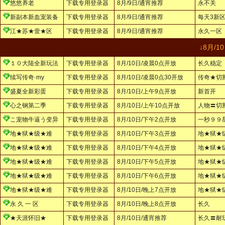
悠悠养老
下载专用登录器
8月/9日/通宵推荐
永不关
新副本新血宠装备
下载专用登录器
8月/9日/通宵推荐
每天3新
江★苏★壹★区
下载专用登录器
8月/9日/通宵推荐
永久一区
↓8月/
１０大陆全新玩法
下载专用登录器
8月/10日/凌晨0点开放
长久稳定
续写传奇·my
下载专用登录器
8月/10日/凌晨0点30开放
传奇★切
盛夏全新彩蛋
下载专用登录器
8月/10日/上午9点开放
新首开
心之钢第二季
下载专用登录器
8月/10日/上午10点开放
人物〓切
こ宠物牛逼う变异
下载专用登录器
8月/10日/下午2点开放
一秒９９
地★狱★级★难
下载专用登录器
8月/10日/下午3点开放
地★狱★
地★狱★级★难
下载专用登录器
8月/10日/下午4点开放
地★狱★
地★狱★级★难
下载专用登录器
8月/10日/下午5点开放
地★狱★
地★狱★级★难
下载专用登录器
8月/10日/下午6点开放
地★狱★
地★狱★级★难
下载专用登录器
8月/10日/晚上7点开放
地★狱★
永 久 一 区
下载专用登录器
8月/10日/晚上8点开放
长久
★天涯怀旧★
下载专用登录器
8月/10日/通宵推荐
长久〓耐