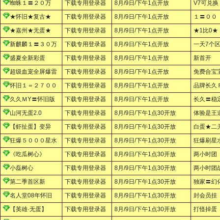
蜘蛛１〓２０万
下载专用登录器
8月/9日/下午1点开放
V7可兑换
★怀旧★复古★
下载专用登录器
8月/9日/下午1点开放
１〓００
★嘉州★无蛋★
下载专用登录器
8月/9日/下午1点开放
★1比0★
新麒麟１〓３０万
下载专用登录器
8月/9日/下午1点开放
一天7个
盛夏全新彩蛋
下载专用登录器
8月/9日/下午1点开放
新首开
超级血宠全屏爆雷
下载专用登录器
8月/9日/下午1点开放
免费合宝
怀旧１＝２７００
下载专用登录器
8月/9日/下午1点开放
品牌长久
久久ＭY〓怀旧版
下载专用登录器
8月/9日/下午1点开放
长久〓稳
山河无蛋2.0
下载专用登录器
8月/9日/下午1点30开放
体验是王
【虾扯蛋】变异
下载专用登录器
8月/9日/下午1点30开放
白蛋★二
狂爆５０００星水
下载专用登录器
8月/9日/下午1点30开放
狂爆刷星
《吃瓜树心》
下载专用登录器
8月/9日/下午1点30开放
两小时团
小磊树心
下载专用登录器
8月/9日/下午1点30开放
两小时团
第二季首区新
下载专用登录器
8月/9日/下午1点30开放
独家〓幻
名人堂08年怀旧
下载专用登录器
8月/9日/下午1点30开放
封会员挂
【英雄·无蛋】
下载专用登录器
8月/9日/下午1点30开放
打怪掉蛋