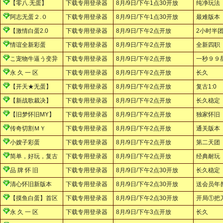
【零八.无蛋】
下载专用登录器
8月/9日/下午1点30开放
纯净玩法
阿志无蛋２.０
下载专用登录器
8月/9日/下午1点30开放
最难版本
【激情白蛋2.0
下载专用登录器
8月/9日/下午2点开放
2小时半
情谊全新彩蛋
下载专用登录器
8月/9日/下午2点开放
全新四职
こ宠物牛逼う变异
下载专用登录器
8月/9日/下午2点开放
一秒９９
永 久 一 区
下载专用登录器
8月/9日/下午2点开放
长久
【开天★无蛋】
下载专用登录器
8月/9日/下午2点开放
复古1:0
【新战歌裁决】
下载专用登录器
8月/9日/下午2点开放
长久稳定
【旧梦怀旧MY】
下载专用登录器
8月/9日/下午2点开放
独家怀旧
传奇切割ＭＹ
下载专用登录器
8月/9日/下午2点开放
通关版本
小嫂子彩蛋
下载专用登录器
8月/9日/下午2点开放
第二天团
简单，好玩，复古
下载专用登录器
8月/9日/下午2点开放
经典耐玩
品 牌 怀 旧
下载专用登录器
8月/9日/下午2点30开放
长久稳定
清心怀旧新版本
下载专用登录器
8月/9日/下午2点30开放
送会员年
【摸鱼白蛋】首区
下载专用登录器
8月/9日/下午2点30开放
开局①把
永 久 一 区
下载专用登录器
8月/9日/下午3点开放
长久